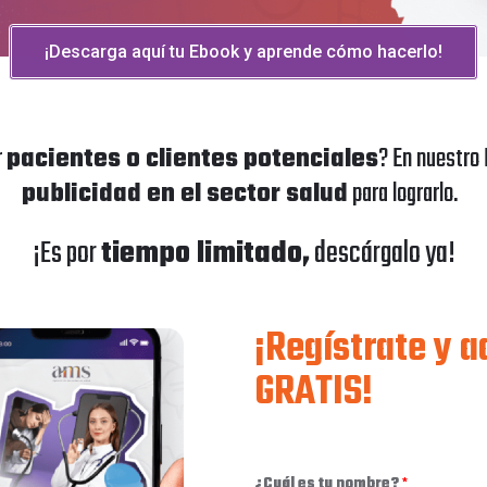
¡Descarga aquí tu Ebook y aprende cómo hacerlo!
r
pacientes o clientes
potenciales
?
En nuestro
publicidad en el sector salud
para lograrlo.
¡Es por
tiempo limitado,
descárgalo ya!
¡Regístrate y 
GRATIS!
¿Cuál es tu nombre?
*