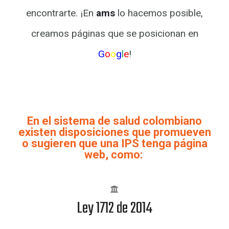
encontrarte. ¡En
ams
lo hacemos posible,
creamos páginas
que se posicionan en
G
o
o
g
l
e
!
En el sistema de salud colombiano
existen disposiciones que promueven
o sugieren que una IPS tenga página
web, como:
Ley 1712 de 2014
En el artículo 10 menciona la necesidad de tener medios