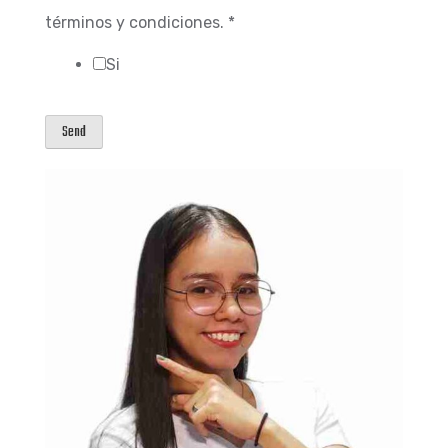
Política
términos y condiciones.
*
Si
Send