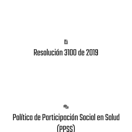
electrónicos (como páginas web) para publicar información
mínima obligatoria.
Resolución 3100 de 2019
Establece los requisitos para la habilitación de servicios, exige
mecanismos efectivos de comunicación con el usuario. Esto
puede cumplirse más fácilmente con un sitio web.
Política de Participación Social en Salud
(PPSS)
Promueve canales de comunicación accesibles y eficientes