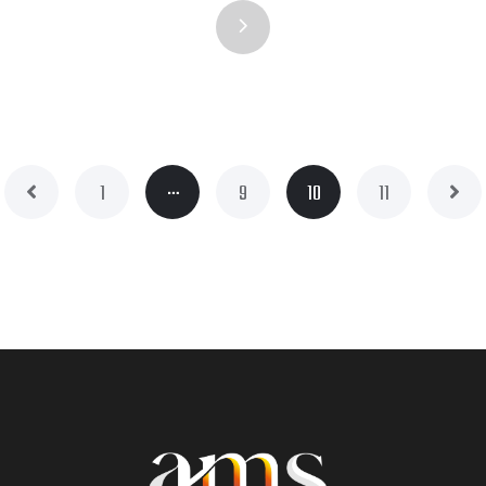
…
1
9
10
11